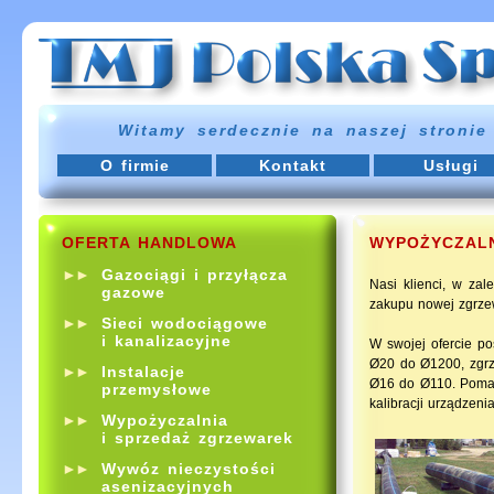
Witamy serdecznie na naszej stronie 
O firmie
Kontakt
Usługi
OFERTA HANDLOWA
WYPOŻYCZALN
►►
Gazociągi i przyłącza
Nasi klienci, w za
gazowe
zakupu nowej zgrze
►►
Sieci wodociągowe
i kanalizacyjne
W swojej ofercie p
Ø20 do Ø1200, zgrz
►►
Instalacje
Ø16 do Ø110. Pomag
przemysłowe
kalibracji urządzenia
►►
Wypożyczalnia
i sprzedaż zgrzewarek
►►
Wywóz nieczystości
asenizacyjnych